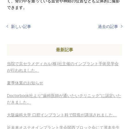
く、骨の中を通っている血管や神経の位置なども立体的に撮影
できます。
新しい記事
過去の記事
最新記事
当院で京セラメディカル(株)社主催のインプラント手術見学会
が行われました。
夏季休業のお知らせ
Doctorbook社より"歯科医師が通いたいクリニック"に認定いた
だきました。
大阪歯科大学 口腔インプラント科で院長が講演されました。
近未来オステオインプラント学会関西ブロック会にて濱本先生