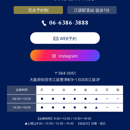
完全予約制
江坂駅直結 徒歩1分
06-6386-3888
WEB予約
Instagram
〒564-0051
大阪府吹田市江坂豊津町9-1 EDGE江坂3F
診療時間
月
火
水
木
金
土
日
祝
09:30〜13:00
●
●
●
●
●
▲
ー
ー
14:30〜19:00
●
●
●
●
●
▲
ー
ー
【診療時間】9:30〜13:00 / 14:30〜19:00
▲土曜は9:00～12:00 / 12:45～15:45 【休診日】日曜・祝日