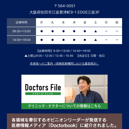
〒564-0051
大阪府吹田市江坂豊津町9-1 EDGE江坂3F
診療時間
月
火
水
木
金
土
日
祝
09:30〜13:00
●
●
●
●
●
▲
ー
ー
14:30〜19:00
●
●
●
●
●
▲
ー
ー
【診療時間】9:30〜13:00 / 14:30〜19:00
▲土曜は9:00～12:00 / 12:45～15:45 【休診日】日曜・祝日
患者様へのご案内（保険医療機関における書面掲示）