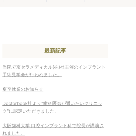
最新記事
当院で京セラメディカル(株)社主催のインプラント
手術見学会が行われました。
夏季休業のお知らせ
Doctorbook社より"歯科医師が通いたいクリニッ
ク"に認定いただきました。
大阪歯科大学 口腔インプラント科で院長が講演さ
れました。