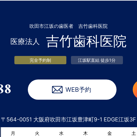
吹田市江坂の歯医者 吉竹歯科医院
吉竹歯科医院
医療法人
完全予約制
江坂駅直結 徒歩1分
88
WEB予約
〒564-0051
大阪府吹田市江坂豊津町9-1 EDGE江坂3F
月
火
水
木
金
土